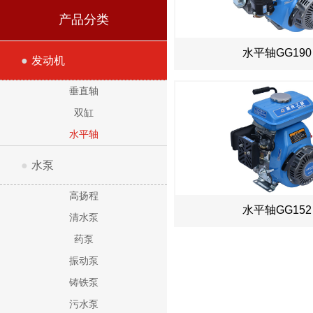
产品分类
水平轴GG190
●
发动机
垂直轴
双缸
水平轴
●
水泵
高扬程
水平轴GG152
清水泵
药泵
振动泵
铸铁泵
污水泵