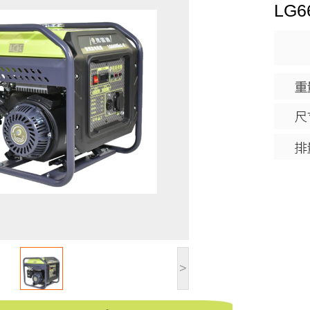
LG6
>