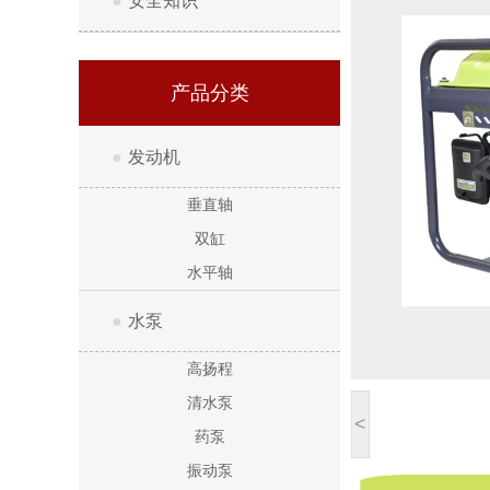
●
安全知识
产品分类
●
发动机
垂直轴
双缸
水平轴
●
水泵
高扬程
清水泵
<
药泵
振动泵