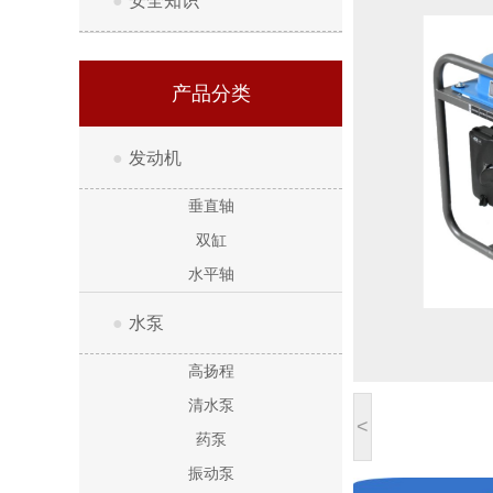
●
安全知识
产品分类
●
发动机
垂直轴
双缸
水平轴
●
水泵
高扬程
清水泵
<
药泵
振动泵