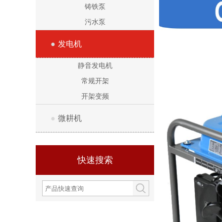
铸铁泵
污水泵
●
发电机
静音发电机
常规开架
开架变频
●
微耕机
快速搜索