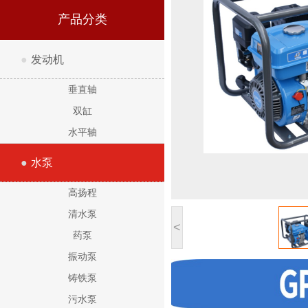
产品分类
●
发动机
垂直轴
双缸
水平轴
●
水泵
高扬程
清水泵
<
药泵
振动泵
铸铁泵
污水泵