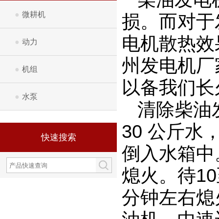
●
微耕机
损。而对于
电机散热效
●
动力
州发电机厂
●
机组
以备我们长
●
水泵
清除柴油
30 公斤水
快速搜索
倒入水箱中
熄火。待1
分钟左右熄